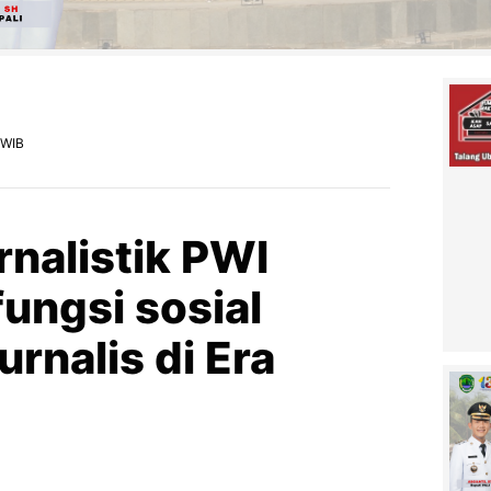
 WIB
nalistik PWI
fungsi sosial
urnalis di Era